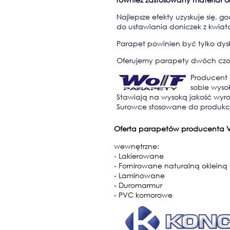
Najlepsze efekty uzyskuje się, 
do ustawiania doniczek z kwiat
Parapet powinien być tylko dy
Oferujemy parapety dwóch czoł
Producent 
sobie wyso
Stawiają na wysoką jakość wyr
Surowce stosowane do produkcji
Oferta parapetów producenta 
wewnętrzne:
- Lakierowane
- Fornirowane naturalną oklein
- Laminowane
- Duromarmur
- PVC komorowe