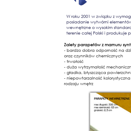
W roku 2001 w związku z wymoga
posiadanie wytwórni elementów
wewnętrzne o wysokim standard
terenie całej Polski i produkuj
Zalety parapetów z marnuru syn
- bardzo dobra odporność na dz
oraz czynników chemicznych
- trwałość
- duża wytrzymałość mechanicz
- gładka, błyszcząca powierzchni
- niepowtarzalność kolorystyczn
rodzaju wnętrz