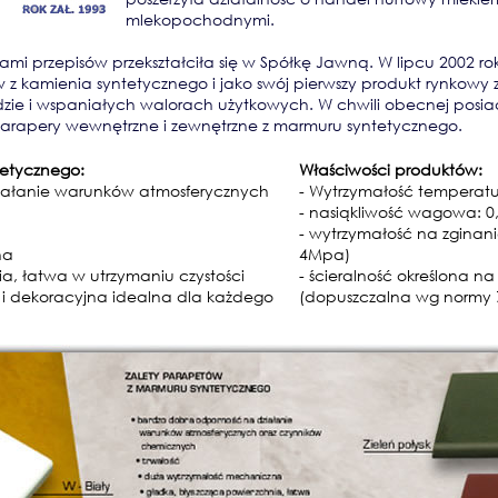
mlekopochodnymi.
mi przepisów przekształciła się w Spółkę Jawną. W lipcu 2002
 z kamienia syntetycznego i jako swój pierwszy produkt rynkow
zie i wspaniałych walorach użytkowych. W chwili obecnej posi
e parapery wewnętrzne i zewnętrzne z marmuru syntetycznego.
tetycznego:
Właściwości produktów:
iałanie warunków atmosferycznych
- Wytrzymałość temperat
- nasiąkliwość wagowa: 
- wytrzymałość na zgin
na
4Mpa)
a, łatwa w utrzymaniu czystości
- ścieralność określona 
a i dekoracyjna idealna dla każdego
(dopuszczalna wg normy